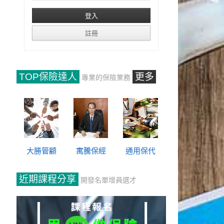
TOP保險達人
更多
專業的保險業務
大勝管顧
寓騰保經
通用保代
近期課程分享
開發名單增員選才