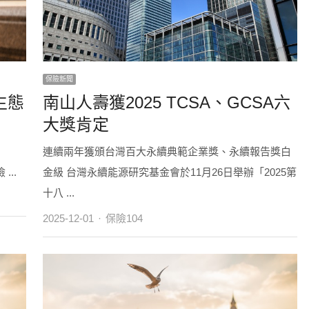
保險新聞
生態
南山人壽獲2025 TCSA、GCSA六
大獎肯定
連續兩年獲頒台灣百大永續典範企業獎、永續報告獎白
..
金級 台灣永續能源研究基金會於11月26日舉辦「2025第
十八 ...
Author
2025-12-01
保險104