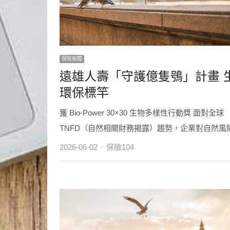
保險新聞
遠雄人壽「守護億隻鴞」計畫 
環保標竿
獲 Bio-Power 30×30 生物多樣性行動獎 面對全球
TNFD（自然相關財務揭露）趨勢，企業對自然風險 .
Author
2026-06-02
保險104