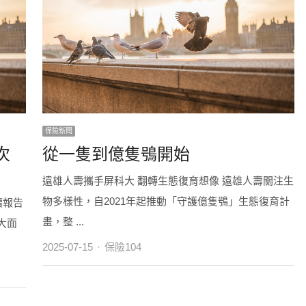
保險新聞
次
從一隻到億隻鴞開始
遠雄人壽攜手屏科大 翻轉生態復育想像 遠雄人壽關注生
物多樣性，自2021年起推動「守護億隻鴞」生態復育計
續報告
畫，整 ...
大面
Author
2025-07-15
保險104