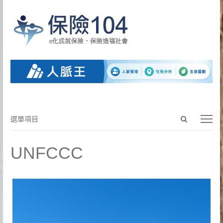
Open
選
選單項目
search
單
panel
項
UNFCCC
目