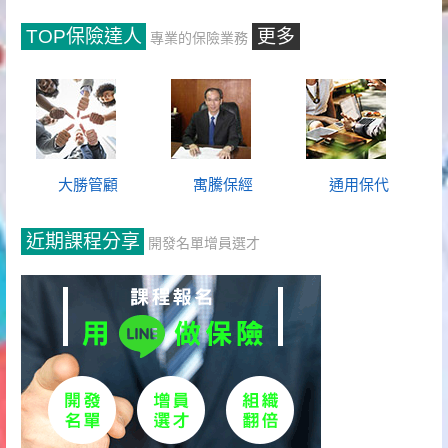
TOP保險達人
更多
專業的保險業務
大勝管顧
寓騰保經
通用保代
近期課程分享
開發名單增員選才