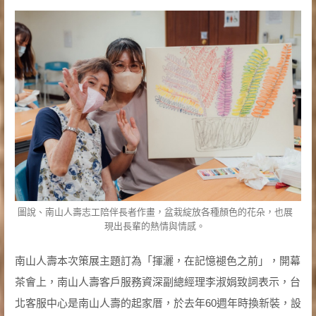
圖說、南山人壽志工陪伴長者作畫，盆栽綻放各種顏色的花朵，也展
現出長輩的熱情與情感。
南山人壽本次策展主題訂為「揮灑，在記憶褪色之前」，開幕
茶會上，南山人壽客戶服務資深副總經理李淑娟致詞表示，台
北客服中心是南山人壽的起家厝，於去年60週年時換新裝，設