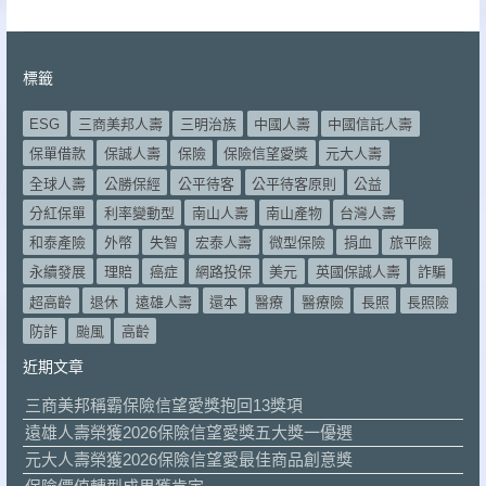
標籤
ESG
三商美邦人壽
三明治族
中國人壽
中國信託人壽
保單借款
保誠人壽
保險
保險信望愛獎
元大人壽
全球人壽
公勝保經
公平待客
公平待客原則
公益
分紅保單
利率變動型
南山人壽
南山產物
台灣人壽
和泰產險
外幣
失智
宏泰人壽
微型保險
捐血
旅平險
永續發展
理賠
癌症
網路投保
美元
英國保誠人壽
詐騙
超高齡
退休
遠雄人壽
還本
醫療
醫療險
長照
長照險
防詐
颱風
高齡
近期文章
三商美邦稱霸保險信望愛獎抱回13獎項
遠雄人壽榮獲2026保險信望愛獎五大獎一優選
元大人壽榮獲2026保險信望愛最佳商品創意獎