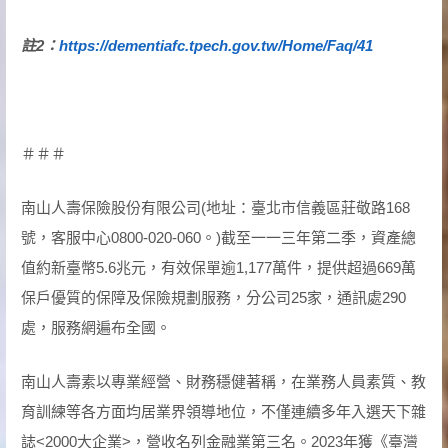
註2
：
https://dementiafc.tpech.gov.tw/Home/Faq/41
＃＃＃
南山人壽保險股份有限公司(地址：臺北市信義區莊敬路168
號，客服中心0800-020-060。)截至一一三年第二季，資產總
值約新臺幣5.6兆元，有效保單逾1,177萬件，提供超過669萬
保戶優質的保障及保險規劃服務，分公司25家，通訊處290
處，服務網遍布全國。
南山人壽素以專業經營、財務穩健著稱，在業務人員素質、教
育訓練等各方面均居業界領導地位，不僅連續多年入選天下雜
誌<2000大企業>，營收名列金融業第三名。2023年獲《臺灣