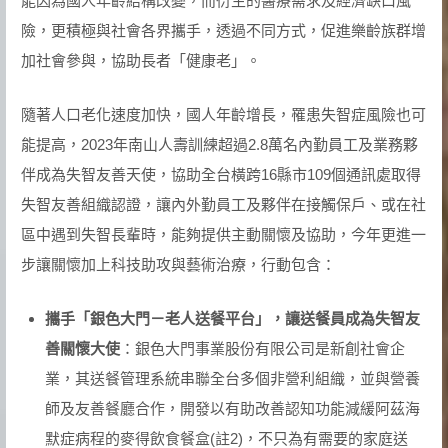
能因為國人年齡結構改變，而衍生的醫療需求及經濟缺口風
險，更積極與社會各界攜手，透過不同方式，促進樂齡族群增
加社會參與，協助長者「健康老」。
隨著人口老化速度加快，國人年齡增長，罹患失智症風險也可
能提高，2023年南山人壽訓練超過2.8萬名內勤員工及業務夥
伴成為失智友善天使，協助全台橫跨16縣市109個通訊處取得
失智友善組織認證，讓內外勤員工及夥伴在接觸保戶、或在社
區中遇到失智長輩時，能夠提供主動關懷及協助，今年更進一
步讓關懷加上科技助攻與藝術治療，行動包含：
攜手「銀色大門－老人送餐平台」，讓送餐員成為失智友
善關懷大使
：銀色大門事業股份有限公司是新創社會企
業，其送餐管理系統串聯全台多個非營利組織，並與營養
師及友善餐廳合作，開發以有助改善認知功能減緩阿茲海
默症病程的麥得飲食餐盒(註2)，不只為有需要的家庭送