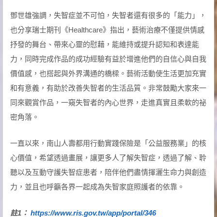
鄧世雄強調，失智症並不可怕，失智者還有很多的「能力」，
也分享瑞士期刊《Healthcare》指出，藝術治療不僅提供情感
抒發的舞台、帶來心靈的慰藉，能維持或提升認知和表達能
力，同時完成作品的成功經驗有益於增進他們的自信心與自我
價值感，也搭起與外界溝通的橋樑。藝術活動使生活更加充實
和有意義，有助於改善失智者的生活品質。非常鼓勵大家來一
同來觀賞作品，一窺失智者的內心世界，走進真實且柔軟的祕
密角落。
一直以來，南山人壽都用行動實踐保險是「公益服務業」的核
心價值，希望透過畫展，讓更多人了解失智症，透過了解、聆
聽以及互動守護失智症患者，陪伴他們盡情揮灑生命力與創造
力，並且也呼籲各界一起成為失智家庭照護者的依靠。
註1
：
https://www.ris.gov.tw/app/portal/346