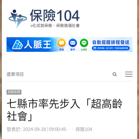
Open
選
選單項目
search
單
panel
項
保險新聞
目
七縣市率先步入「超高齡
社會」
Author
發表於:
2024-09-28
09:00:45
保險104