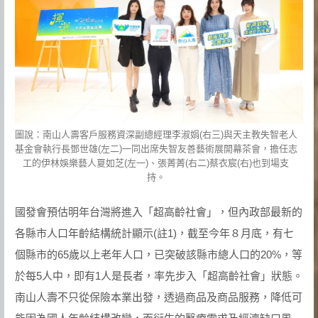
圖說：南山人壽客戶服務資深副總經理李淑娟(右三)與天主教失智老人
基金會執行長鄧世雄(左二)一同出席失智友善藝術展開幕茶會，擔任志
工的伊林娛樂藝人夏如芝(左一)、張菁菁(右二)蔡衣宸(右)也到場支
持。
國發會預估明年台灣將進入「超高齡社會」，但內政部最新的
各縣市人口年齡結構統計顯示(註1)，截至今年８月底，有七
個縣市的65歲以上老年人口，已突破該縣市總人口的20%，等
於每5人中，即有1人是長者，率先步入「超高齡社會」狀態。
南山人壽不只從保險本業出發，透過商品及商品服務，降低可