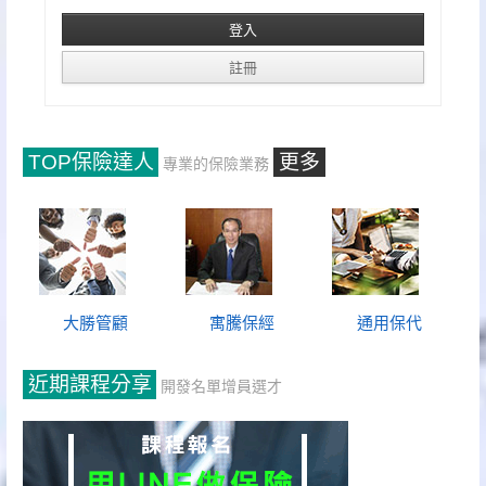
TOP保險達人
更多
專業的保險業務
大勝管顧
寓騰保經
通用保代
近期課程分享
開發名單增員選才