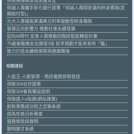
保險價值轉型成果獲肯定
保誠人壽攜手彰化銀行首賣「保誠人壽翔安滿利終身壽險(定
期給付型)」
元大人壽福氣美滿美元利率變動型終身壽險
發揮正向影響力 推動社會永續發展
迎向AI時代 宏泰人壽推動四階段智能轉型計畫
75歲後醫療支出爆增3倍 趁早規劃才能老有所「醫」
致力打造永續綠建築與健康職場
相關連結
人脈王-人脈管理、簡訊電郵排程發送
保險104合作提案
保險104會員權益說明
保險達人e指通(網站建置)
創新業務成功術之定聯系統
成為性格分析專家
服務條款與聲明
聰明選才系統