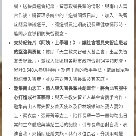
餐，送餐員還會紀錄、留意取餐長輩的情形。與南山人壽
合作後，將管理系統中的「送餐關懷日誌」，加入「失智
症簡易辨識選單」，讓送餐員定期訪視長輩健康情形時，
能同步宣導預防失智觀念。
支持紀錄片《阿姨，上學囉！》，讓社會看見失智症患者
的堅強與勇氣：
贊助「天主教失智老人基金會」出品失智
友善紀錄片，並深入社區與各縣市政府合辦34場特映會，
累計3,548人參與觀看。期待正向的敘事手法，能讓民眾輕
鬆認識失智症，並友善對待失智長輩及其家庭。
邀集南山志工、藝人與失智長輩共創畫作，將台北客服中
心打造成社區藝廊：
與天主教失智老人基金會攜手合作，
邀集南山人壽失智友善天使以及伊林娛樂知名藝人夏如
芝、蔡衣宸、張菁菁等志工，陪伴長輩一筆一畫勾勒出日
常的生命體驗與連結生活的記憶，引導長輩面對自我、表
達自我，來輔助延緩失能。共有８位長者，分別用粉蠟