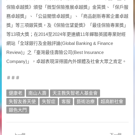
保險卓越獎》頒發「微型保險推展卓越獎」金質獎、「保戶服
務卓越獎」、「公益關懷卓越獎」、「商品創新專案企畫卓越
獎」等三項銀質獎，及《保險信望愛獎》「最佳保險專業獎」
等13項大獎；在2014至2024年更連續11年蟬聯英國專業財經
網站「全球銀行及金融評論(Global Banking & Finance
Review)」之「臺灣最佳壽險公司(Best Insurance
Company)」，卓越表現深得國內外媒體及社會大眾之肯定。
＃＃＃
健康老
南山人壽
天主教失智老人基金會
失智友善天使
失智症
客服
藝術治療
超高齡社會
銀色大門
上一個
下一個