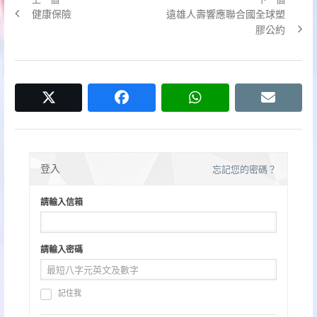
文
Previous
Next
健康保險
遠雄人壽響應聯合國全球塑
章
post:
post:
膠公約
導
覽
twitter
facebook
whatsapp
email
登入
忘記您的密碼？
請輸入信箱
請輸入密碼
記住我