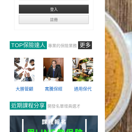
TOP保險達人
更多
專業的保險業務
大勝管顧
寓騰保經
通用保代
近期課程分享
開發名單增員選才