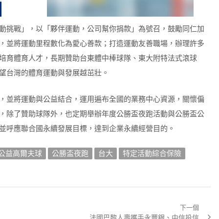
動挑戰」，以「夥伴運動，公司幫你捐款」為號召，鼓勵同仁加
，並將運動里程數化為愛心善款；打造運動友善職場，辦理許多
培育體育人才，長期贊助台東體中棒球隊、東大附特法式滾球
望台灣的體育運動與發展越茁壯。
，並將運動與公益結合，運用遍布全國的業務中心資源，關懷偏
，除了贊助球隊外，也定期舉辦年度公勝盃夜跑活動與公勝盃公
並呼應聯合國永續發展目標，達到企業永續經營目的。
公益高爾夫球
公勝盃夜跑
台大
特定活動綜合保險
下一個
Next
法國巴黎人壽攜手永豐銀、中信投信