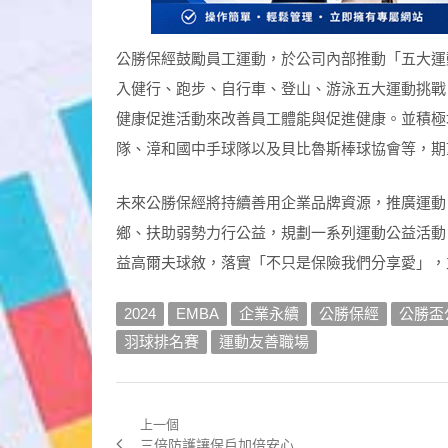
公勝保經鼓勵員工運動，於公司內部推動「五大運
入健行、跑步、自行車、登山、游泳五大運動挑戰
健康促進活動來改善員工體能與促進健康。並積極
隊、漳和國中手球隊以及貝比魯斯棒球協會等，期
未來公勝保經將持續善用企業品牌資源，推廣運動
鄉、扶助弱勢力行公益，規劃一系列運動公益活動
益高爾夫球敘，落實「不只是保險我們分享愛」，
2024
EMBA
企業永續
公勝保經
公勝盃
羽球排名賽
運動友善職場
上一個
文
Previous
三倍防護讓保戶加倍安心