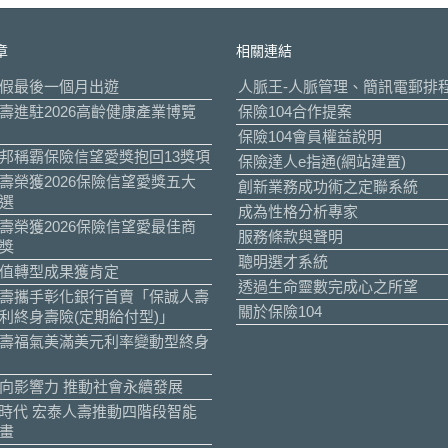
章
相關連結
假最後一個月出遊
人脈王-人脈管理、簡訊電郵排
壽進駐2026高齡健康產業博覽
保險104合作提案
保險104會員權益說明
邦稱霸保險信望愛獎抱回13獎項
保險達人e指通(網站建置)
壽榮獲2026保險信望愛獎五大
創新業務成功術之定聯系統
選
成為性格分析專家
壽榮獲2026保險信望愛最佳商
服務條款與聲明
獎
聰明選才系統
值轉型成果獲肯定
透過生命靈數完成心之所望
壽攜手彰化銀行首賣「保誠人壽
關於保險104
利終身壽險(定期給付型)」
壽福氣美滿美元利率變動型終身
向影響力 推動社會永續發展
I時代 宏泰人壽推動四階段智能
畫