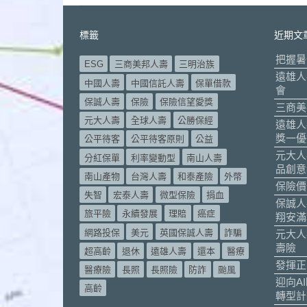
標籤
近期文
把握暑
ESG
三商美邦人壽
三明治族
遠雄人
中國人壽
中國信託人壽
保單借款
會
保誠人壽
保險
保險信望愛獎
三商美
元大人壽
全球人壽
公勝保經
遠雄人
獎一優
公平待客
公平待客原則
公益
元大人
分紅保單
利率變動型
南山人壽
品創意
南山產物
台灣人壽
和泰產險
外幣
保險價
失智
宏泰人壽
微型保險
捐血
保誠人
旅平險
永續發展
理賠
癌症
翔安滿
網路投保
美元
英國保誠人壽
詐騙
元大人
壽險
超高齡
退休
遠雄人壽
還本
醫療
發揮正
醫療險
長照
長照險
防詐
颱風
迎向A
高齡
轉型計