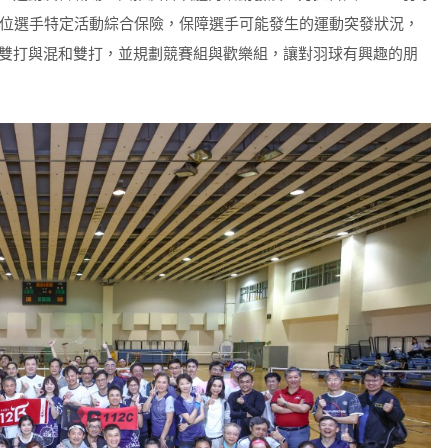
近80位選手特定活動綜合保險，保障選手可能發生的運動突發狀況，
雙打與混和雙打，並規劃競賽組與歡樂組，讓對羽球有興趣的朋