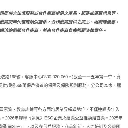
司提供之加值服務或合作廠商提供之產品、服務或優惠訊息等，
廠商間無代理或類似關係，合作廠商提供之商品、服務或優惠，
逕洽詢相關合作廠商，並由合作廠商負擔相關法律責任。
168號，客服中心0800-020-060。)截至一一五年第一季，資
，提供超過668萬保戶優質的保障及保險規劃服務，分公司25家，通
員素質、教育訓練等各方面均居業界領導地位，不僅連續多年入
。2026年蟬聯《遠見》ESG企業永續獎公益推動組首獎。2025年
績優(前25%)」，以及在保戶服務、商品創新、人才培訓及公益關