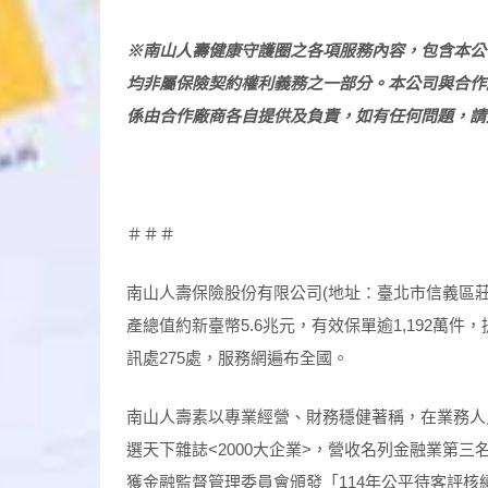
※
南山人壽健康守護圈之各項服務內容，包含本公
均非屬保險契約權利義務之一部分。本公司與合作
係由合作廠商各自提供及負責，如有任何問題，請
＃＃＃
南山人壽保險股份有限公司(地址：臺北市信義區莊敬路
產總值約新臺幣5.6兆元，有效保單逾1,192萬件
訊處275處，服務網遍布全國。
南山人壽素以專業經營、財務穩健著稱，在業務人
選天下雜誌<2000大企業>，營收名列金融業第三名
獲金融監督管理委員會頒發「114年公平待客評核