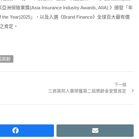
sia Insurance Industry Awards, AIIA) 》頒發「年
 of the Year)2025」，以及入選《Brand Finance》全球百大最有價
之肯定。
超高齡
下一個
Next
三商美邦人壽榮獲第二屆樂齡金安獎肯定
post:
facebook
email