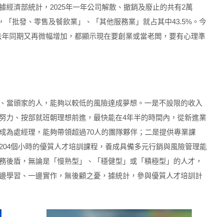
經濟部統計，2025年一年公司解散、撤銷及廢止的共有2萬
營業，「批發、零售及餐飲業」、「其他服務業」就占其中43.5%。今
比去年同期又再微幅增加，都顯示現在要創業或當老闆，要有心理準
、當頭家的人，能夠以較低的風險達成夢想。一是不設限的收入
努力、按部就班朝理想前進，最快能在4年半的時間內，從新進業
成為處經理，能夠帶領超過70人的團隊夥伴；二是提供專業課
204個小時的優質人才培訓課程，養成具備多元行銷與風險管理能
務後盾，無論是「慢熟型」、「穩健型」或「積極型」的人才，
邊學習、一邊實作，無後顧之憂，據統計，參與優質人才培訓計