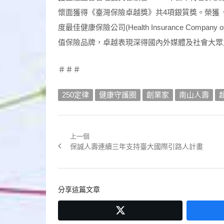
懷面獲得《臺灣保險卓越獎》共4項銀質獎。榮獲《亞洲保險業獎(A
度最佳健康保險公司(Health Insurance Company
值保險品牌，卓越表現深得國內外媒體及社會大眾
＃＃＃
250定律
健康守護圈
創業家
南山人壽
上一個
文
Previous
保誠人壽連續三年支持臺大國際引路人計畫
章
post:
導
分享這篇文章
覽
twitter