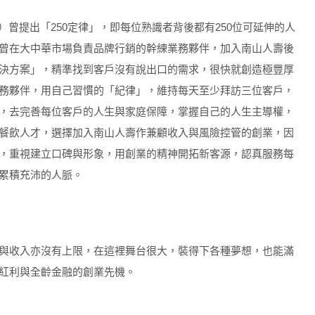
rd）曾提出「250定律」，即每位熟識者背後都有250位可延伸的人
曾在大中華市場負責品牌行銷的幹練業務夥伴，加入南山人壽後
決方案」，精準找到客戶沒有說出口的需求，很快就創造極豐厚
務夥伴，用自己習慣的「紀律」，維持每天至少拜訪三位客戶，
，去完善每位客戶的人生與家庭保障，掌握自己的人生主導權，
餐飲人才，選擇加入南山人壽作兼顧收入與風險控管的創業，因
，重視建立口碑與形象，用創業的精神開拓新客源，認真服務每
累積充沛的人脈。
與收入亦沒有上限，在這裡舞台很大，裝得下各種夢想，也能滿
紅利與全齡金融的創業先機。