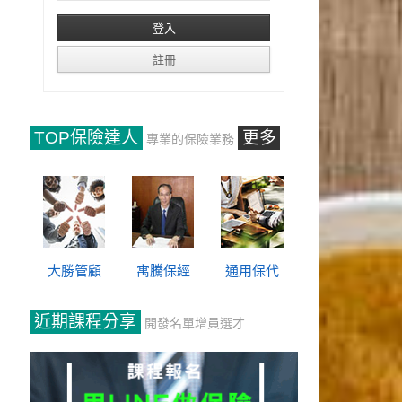
TOP保險達人
更多
專業的保險業務
大勝管顧
寓騰保經
通用保代
近期課程分享
開發名單增員選才