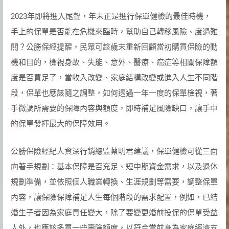
2023年即將進入尾聲，年末正是進行保單健檢的最佳時機，
手上的保單是否能在危機來臨時，幫助自己轉移風險、度過難
關？公勝保經提醒，民眾可趁歲末重新回顧當初購買保險的動
機和目的，檢視身故、失能、意外、醫療、癌症等相關保障額
度是否買足了，當收入改變、家庭結構改變或進入人生不同階
段，保單也應該隨之調整，如何透過一年一度的保單檢視，著
手微調所需要的保障內容與額度，即時補足風險缺口，讓手中
的保單發揮最大的保障效用。
公勝保險經紀人資深行銷總監蔡明君建議，保單健檢可從三面
向著手規劃：基本保障是否充足、短中期資金需求，以及退休
規劃準備，並依照個人職業轉換、生涯規劃等需要，調整保單
內容，讓保險保障補足人生每個階段的需求配置，例如，已結
婚生子者因為家庭責任變大，除了要變更婚前投保的保單受益
人外，也應該多買一些壽險額度，以符合當前身為家庭經濟支