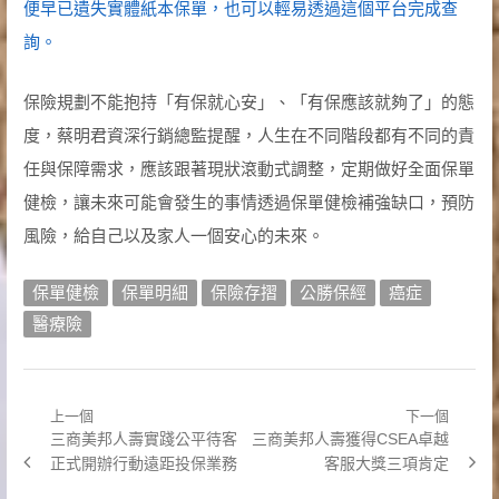
便早已遺失實體紙本保單，也可以輕易透過這個平台完成查
詢。
保險規劃不能抱持「有保就心安」、「有保應該就夠了」的態
度，蔡明君資深行銷總監提醒，人生在不同階段都有不同的責
任與保障需求，應該跟著現狀滾動式調整，定期做好全面保單
健檢，讓未來可能會發生的事情透過保單健檢補強缺口，預防
風險，給自己以及家人一個安心的未來。
保單健檢
保單明細
保險存摺
公勝保經
癌症
醫療險
上一個
下一個
文
Previous
Next
三商美邦人壽實踐公平待客
三商美邦人壽獲得CSEA卓越
章
post:
post:
正式開辦行動遠距投保業務
客服大獎三項肯定