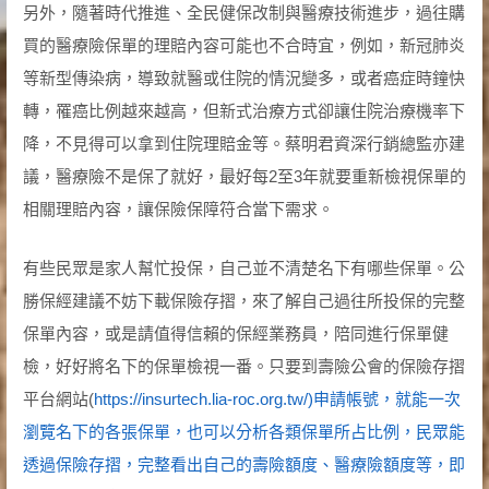
另外，隨著時代推進、全民健保改制與醫療技術進步，過往購
買的醫療險保單的理賠內容可能也不合時宜，例如，新冠肺炎
等新型傳染病，導致就醫或住院的情況變多，或者癌症時鐘快
轉，罹癌比例越來越高，但新式治療方式卻讓住院治療機率下
降，不見得可以拿到住院理賠金等。蔡明君資深行銷總監亦建
議，醫療險不是保了就好，最好每2至3年就要重新檢視保單的
相關理賠內容，讓保險保障符合當下需求。
有些民眾是家人幫忙投保，自己並不清楚名下有哪些保單。公
勝保經建議不妨下載保險存摺，來了解自己過往所投保的完整
保單內容，或是請值得信賴的保經業務員，陪同進行保單健
檢，好好將名下的保單檢視一番。只要到壽險公會的保險存摺
平台網站(
https://insurtech.lia-roc.org.tw/)
申請帳號，就能一次
瀏覽名下的各張保單，也可以分析各類保單所占比例，民眾能
透過保險存摺，完整看出自己的壽險額度、醫療險額度等，即