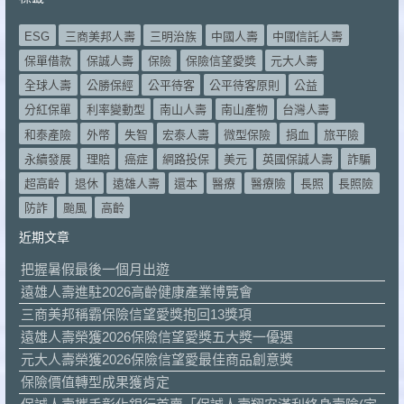
ESG
三商美邦人壽
三明治族
中國人壽
中國信託人壽
保單借款
保誠人壽
保險
保險信望愛獎
元大人壽
全球人壽
公勝保經
公平待客
公平待客原則
公益
分紅保單
利率變動型
南山人壽
南山產物
台灣人壽
和泰產險
外幣
失智
宏泰人壽
微型保險
捐血
旅平險
永續發展
理賠
癌症
網路投保
美元
英國保誠人壽
詐騙
超高齡
退休
遠雄人壽
還本
醫療
醫療險
長照
長照險
防詐
颱風
高齡
近期文章
把握暑假最後一個月出遊
遠雄人壽進駐2026高齡健康產業博覽會
三商美邦稱霸保險信望愛獎抱回13獎項
遠雄人壽榮獲2026保險信望愛獎五大獎一優選
元大人壽榮獲2026保險信望愛最佳商品創意獎
保險價值轉型成果獲肯定