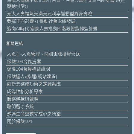
保誠人壽攜手彰化銀行首賣「保誠人壽翔安滿利終身壽險(定
期給付型)」
元大人壽福氣美滿美元利率變動型終身壽險
發揮正向影響力 推動社會永續發展
迎向AI時代 宏泰人壽推動四階段智能轉型計畫
相關連結
人脈王-人脈管理、簡訊電郵排程發送
保險104合作提案
保險104會員權益說明
保險達人e指通(網站建置)
創新業務成功術之定聯系統
成為性格分析專家
服務條款與聲明
聰明選才系統
透過生命靈數完成心之所望
關於保險104