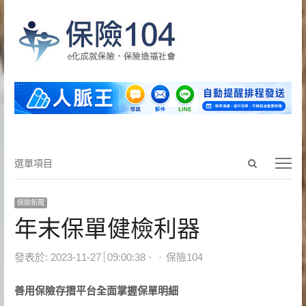
Open
選
選單項目
search
單
panel
項
保險新聞
目
年末保單健檢利器
Author
發表於:
2023-11-27
09:00:38
保險104
善用保險存摺平台全面掌握保單明細