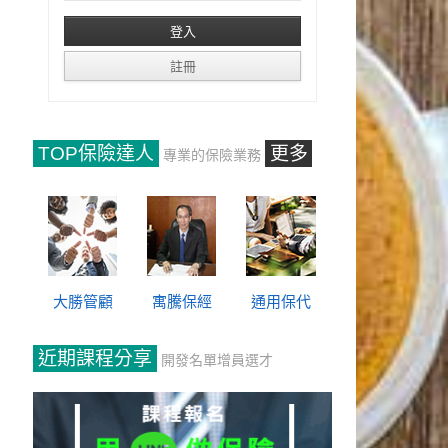
TOP保險達人
更多
專業的保險業務
大勝管顧
寓騰保經
通用保代
近期課程分享
開發名單增員選才