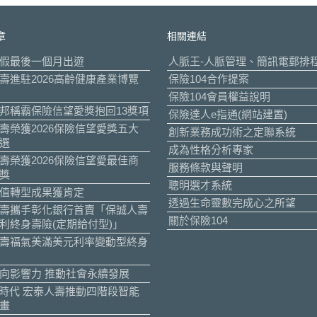
章
相關連結
假最後一個月出遊
人脈王-人脈管理、簡訊電郵排
壽進駐2026高齡健康產業博覽
保險104合作提案
保險104會員權益說明
邦稱霸保險信望愛獎抱回13獎項
保險達人e指通(網站建置)
壽榮獲2026保險信望愛獎五大
創新業務成功術之定聯系統
選
成為性格分析專家
壽榮獲2026保險信望愛最佳商
服務條款與聲明
獎
聰明選才系統
值轉型成果獲肯定
透過生命靈數完成心之所望
壽攜手彰化銀行首賣「保誠人壽
關於保險104
利終身壽險(定期給付型)」
壽福氣美滿美元利率變動型終身
向影響力 推動社會永續發展
I時代 宏泰人壽推動四階段智能
畫