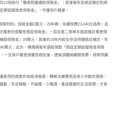
的12倍給付「罹癌照護補助保險金」，其後每年若癌症確診則將
症定期追蹤檢查保險金」，守護保戶健康。
險附約」保險金額2萬元，20年期，年繳保費23,440元為例，若
「初次罹患低侵襲性癌症保險金」。如在第二保單年度起確診罹患侵
補助保險金」24萬元，其後的19年內如生存且持續癌症確診，年
共480萬元；此外，陳媽媽每年還能領取「癌症定期追蹤檢查保險
另外，一旦保戶罹患侵襲性癌症後，便無須繳納續期保費，保障持續
議善用防癌險作為經濟後盾，轉嫁治療費用及收入中斷的風險，
運動、充足睡眠，不抽煙，少喝酒，養成健康的生活習慣，才是