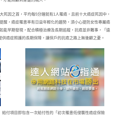
十大死因之首，平均每5分鐘就有1人罹癌，且前十大癌症死因中，
提醒，癌症罹患率有日益年輕化的趨勢，須小心提防女性專屬癌
如能早期發現，配合積極治療及長期追蹤，抗癌並非難事，「遠
提供癌症照護的長期保障，讓保戶的抗癌之路上無後顧之憂。
」給付項目即包含一次給付性的「初次罹患低侵襲性癌症保險