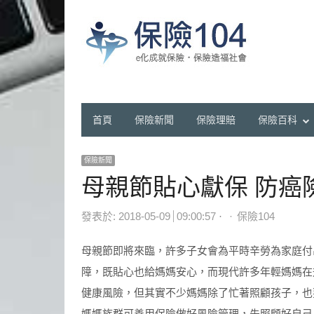
首頁
保險新聞
保險理賠
保險百科
保險新聞
母親節貼心獻保 防癌
Author
發表於:
2018-05-09
09:00:57
保險104
母親節即將來臨，許多子女會為平時辛勞為家庭付
障，既貼心也給媽媽安心，而現代許多年輕媽媽在
健康風險，但其實不少媽媽除了忙著照顧孩子，也
媽媽族群可善用保險做好風險管理，先照顧好自己