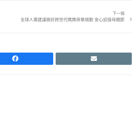
下一個
Next
全球人壽建議做好跨世代媽媽保單規劃 安心迎接母親節
post:
facebook
email