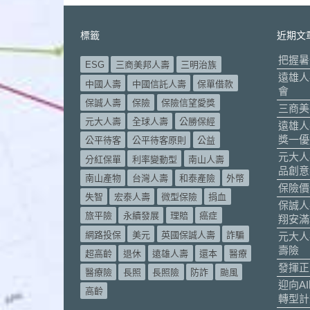
標籤
近期文
把握暑
ESG
三商美邦人壽
三明治族
遠雄人
中國人壽
中國信託人壽
保單借款
會
保誠人壽
保險
保險信望愛獎
三商美
元大人壽
全球人壽
公勝保經
遠雄人
獎一優
公平待客
公平待客原則
公益
元大人
分紅保單
利率變動型
南山人壽
品創意
南山產物
台灣人壽
和泰產險
外幣
保險價
失智
宏泰人壽
微型保險
捐血
保誠人
旅平險
永續發展
理賠
癌症
翔安滿
網路投保
美元
英國保誠人壽
詐騙
元大人
壽險
超高齡
退休
遠雄人壽
還本
醫療
發揮正
醫療險
長照
長照險
防詐
颱風
迎向A
高齡
轉型計