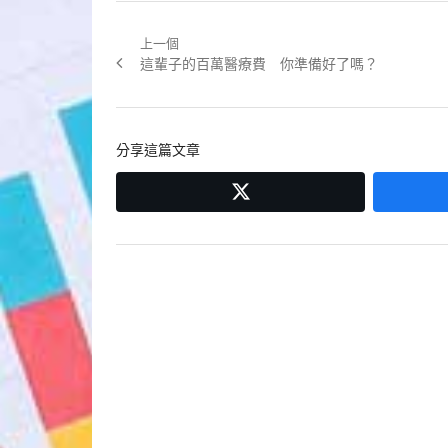
上一個
文
Previous
這輩子的百萬醫療費 你準備好了嗎？
章
post:
導
分享這篇文章
覽
twitter