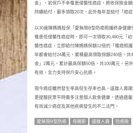
金」，若保戶不幸罹患侵襲性癌症，將依保險金額
持續給付，最多領取20次，此外每年並給付「癌
以30歲陳媽媽投保「愛無限B型防癌照護終身健康保
罹患低侵襲性癌症時，即可一次領取30,480元
襲性癌症，立即給付陳媽媽保額12倍的「罹癌照護
年都會給付24萬元，累積最高領取保額240倍，
金」2萬元，累計最高保額50倍，共100萬元。
有效，全力支持保戶安心抗癌。
現今癌症雖然發生率高但生存率也高，遠雄人壽建
更提醒民眾平時需多注意個人飲食健康，透過適量
有效減少癌症及其他疾病發生的不二法門。
愛無限B型防癌
母親節
遠雄人壽
防癌險