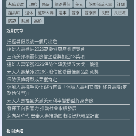
永續發展
理賠
癌症
網路投保
美元
英國保誠人壽
詐騙
超高齡
退休
遠雄人壽
還本
醫療
醫療險
長照
長照險
防詐
颱風
高齡
近期文章
把握暑假最後一個月出遊
遠雄人壽進駐2026高齡健康產業博覽會
三商美邦稱霸保險信望愛獎抱回13獎項
遠雄人壽榮獲2026保險信望愛獎五大獎一優選
元大人壽榮獲2026保險信望愛最佳商品創意獎
保險價值轉型成果獲肯定
保誠人壽攜手彰化銀行首賣「保誠人壽翔安滿利終身壽險(定
期給付型)」
元大人壽福氣美滿美元利率變動型終身壽險
發揮正向影響力 推動社會永續發展
迎向AI時代 宏泰人壽推動四階段智能轉型計畫
相關連結