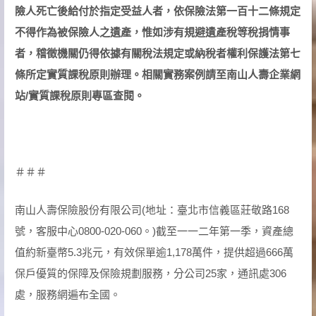
險人死亡後給付於指定受益人者，依保險法第一百十二條規定
不得作為被保險人之遺產，惟如涉有規避遺產稅等稅捐情事
者，稽徵機關仍得依據有關稅法規定或納稅者權利保護法第七
條所定實質課稅原則辦理。相關實務案例請至南山人壽企業網
站/實質課稅原則專區查閱。
＃＃＃
南山人壽保險股份有限公司(地址：臺北市信義區莊敬路168
號，客服中心0800-020-060。)截至一一二年第一季，資產總
值約新臺幣5.3兆元，有效保單逾1,178萬件，提供超過666萬
保戶優質的保障及保險規劃服務，分公司25家，通訊處306
處，服務網遍布全國。