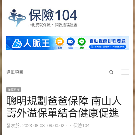
Open
選
選單項目
search
單
panel
項
保險新聞
目
聰明規劃爸爸保障 南山人
壽外溢保單結合健康促進
Author
發表於:
2023-08-08
09:00:02
保險104