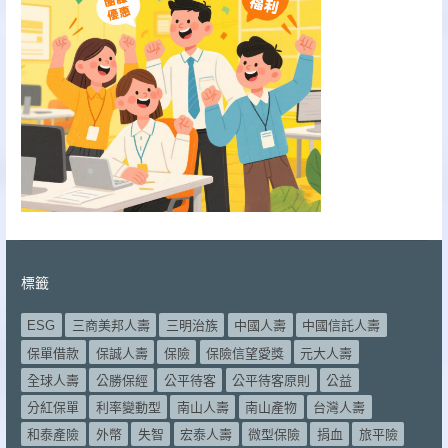
標籤
ESG
三商美邦人壽
三明治族
中國人壽
中國信託人壽
保單借款
保誠人壽
保險
保險信望愛獎
元大人壽
全球人壽
公勝保經
公平待客
公平待客原則
公益
分紅保單
利率變動型
南山人壽
南山產物
台灣人壽
和泰產險
外幣
失智
宏泰人壽
微型保險
捐血
旅平險