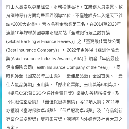
南山人壽素以專業經營、財務穩健著稱，在業務人員素質、教
育訓練等各方面均居業界領導地位，不僅連續多年入選天下雜
誌<2000大企業>，營收名列金融業第三名。在2014至2023年
連續10年蟬聯英國專業財經網站「全球銀行及金融評論
(Global Banking & Finance Review)」之「臺灣最佳壽險公司
(Best Insurance Company)」， 2022年更獲得《亞洲保險業
獎(Asia Insurance Industry Awards, AIIA) 》頒發「年度最佳
健康保險公司(Health Insurance Company of the Year)」，同
時也獲頒《國家品牌玉山獎》「最佳產品類」全國首獎、「最
佳人氣品牌類」玉山獎、「傑出企業類」玉山獎等6項獎項、
《遠見CSR暨ESG企業社會責任獎》樂齡友善組楷模獎，及
《保險信望愛獎》「最佳保險專業獎」等12項大獎；2021年
亦獲頒《臺灣保險卓越獎》「保戶服務卓越獎」及「商品創新
專案企畫卓越獎」雙料銀質獎，深得國內外媒體及社會大眾之
肯定。