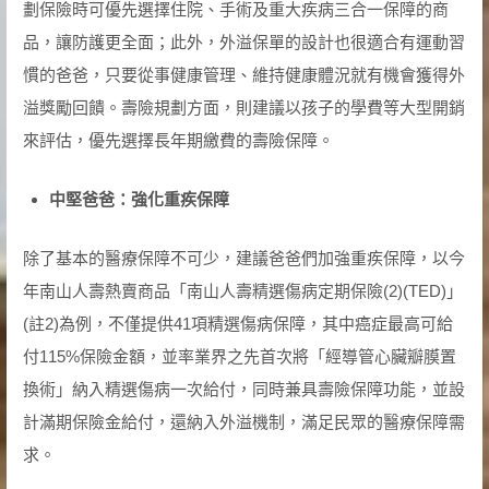
劃保險時可優先選擇住院、手術及重大疾病三合一保障的商
品，讓防護更全面；此外，外溢保單的設計也很適合有運動習
慣的爸爸，只要從事健康管理、維持健康體況就有機會獲得外
溢獎勵回饋。壽險規劃方面，則建議以孩子的學費等大型開銷
來評估，優先選擇長年期繳費的壽險保障。
中堅爸爸：強化重疾保障
除了基本的醫療保障不可少，建議爸爸們加強重疾保障，以今
年南山人壽熱賣商品「南山人壽精選傷病定期保險(2)(TED)」
(註2)為例，不僅提供41項精選傷病保障，其中癌症最高可給
付115%保險金額，並率業界之先首次將「經導管心臟瓣膜置
換術」納入精選傷病一次給付，同時兼具壽險保障功能，並設
計滿期保險金給付，還納入外溢機制，滿足民眾的醫療保障需
求。