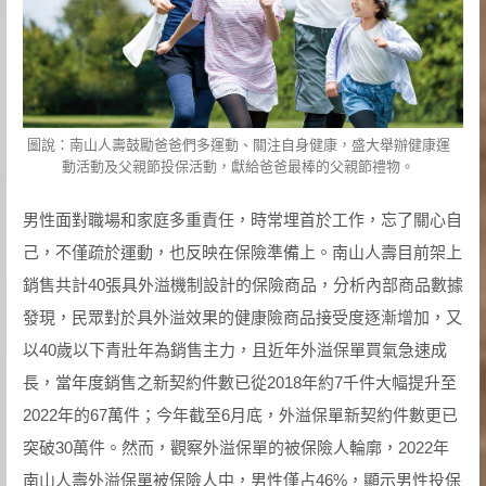
圖說：南山人壽鼓勵爸爸們多運動、關注自身健康，盛大舉辦健康運
動活動及父親節投保活動，獻給爸爸最棒的父親節禮物。
男性面對職場和家庭多重責任，時常埋首於工作，忘了關心自
己，不僅疏於運動，也反映在保險準備上。南山人壽目前架上
銷售共計40張具外溢機制設計的保險商品，分析內部商品數據
發現，民眾對於具外溢效果的健康險商品接受度逐漸增加，又
以40歲以下青壯年為銷售主力，且近年外溢保單買氣急速成
長，當年度銷售之新契約件數已從2018年約7千件大幅提升至
2022年的67萬件；今年截至6月底，外溢保單新契約件數更已
突破30萬件。然而，觀察外溢保單的被保險人輪廓，2022年
南山人壽外溢保單被保險人中，男性僅占46%，顯示男性投保