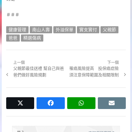
＃＃＃
健康管理
南山人壽
外溢保單
實支實付
父親節
爸爸
精選傷病
上一個
下一個
文
Previous
Next
父親節最佳送禮 幫自己與爸
罹癌風險提高 投保癌症險
章
post:
post:
爸們做好風險規劃
須注意保障範圍及相關限制
導
覽
twitter
facebook
whatsapp
email