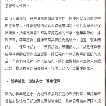
意願較女性低。
南山人壽提醒，爸爸身為家庭經濟支柱，健康出狀況可能連帶
影響全家人，呼籲爸爸們認真看待健康問題，並且提早做好保
險規劃，抵禦風險發生時對家庭造成的衝擊。近年興起的「外
溢保單」即是將自主健康管理與保險商品結合，透過「現金回
饋」、「保障增額」、「保費折減」等回饋方式，鼓勵保戶養
成規律運動或健康檢查習慣，降低罹病率以達到事前預防的效
益，爸爸們可依照不同人生階段，將外溢機制的考量納入保險
規劃，找到適合的保險組合，守護自己也守護最愛的家人。
新手爸爸：加強多合一醫療保障
因為小孩年紀還小，為減輕疾病對家庭的經濟衝擊，建議年輕
爸爸加強住院日額加實支實付醫療險、重疾險等醫療保障，規