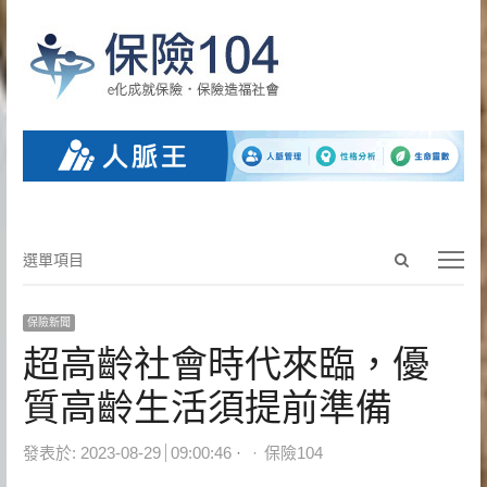
Open
選
選單項目
search
單
panel
項
保險新聞
目
超高齡社會時代來臨，優
質高齡生活須提前準備
Author
發表於:
2023-08-29
09:00:46
保險104