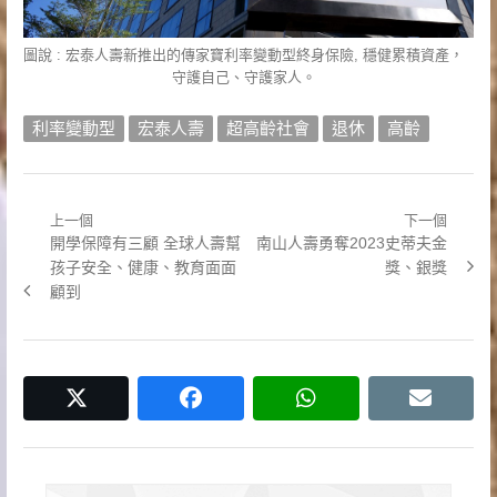
圖說 : 宏泰人壽新推出的傳家寶利率變動型終身保險, 穩健累積資產，
守護自己、守護家人。
利率變動型
宏泰人壽
超高齡社會
退休
高齡
上一個
下一個
文
Previous
Next
開學保障有三顧 全球人壽幫
南山人壽勇奪2023史蒂夫金
章
post:
post:
孩子安全、健康、教育面面
獎、銀獎
顧到
導
覽
twitter
facebook
whatsapp
email