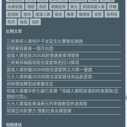
永續發展
理賠
癌症
網路投保
美元
英國保誠人壽
詐騙
超高齡
退休
遠雄人壽
還本
醫療
醫療險
長照
長照險
防詐
颱風
高齡
近期文章
三商美邦人壽保戶子女寫生比賽報名開跑
把握暑假最後一個月出遊
遠雄人壽進駐2026高齡健康產業博覽會
三商美邦稱霸保險信望愛獎抱回13獎項
遠雄人壽榮獲2026保險信望愛獎五大獎一優選
元大人壽榮獲2026保險信望愛最佳商品創意獎
保險價值轉型成果獲肯定
保誠人壽攜手彰化銀行首賣「保誠人壽翔安滿利終身壽險(定
期給付型)」
元大人壽福氣美滿美元利率變動型終身壽險
發揮正向影響力 推動社會永續發展
相關連結