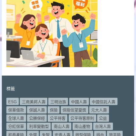
標籤
ESG
三商美邦人壽
三明治族
中國人壽
中國信託人壽
保單借款
保誠人壽
保險
保險信望愛獎
元大人壽
全球人壽
公勝保經
公平待客
公平待客原則
公益
分紅保單
利率變動型
南山人壽
南山產物
台灣人壽
和泰產險
外幣
失智
宏泰人壽
微型保險
捐血
旅平險