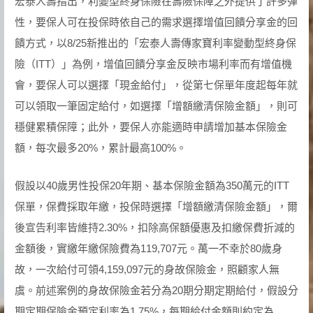
宏泰人壽指出，利變型終身保險在壽險保障之外提供了許多彈
性，要保人可在投保時依自己的需求選擇增值回饋分享金的回
饋方式，以8/25新推出的「宏泰人壽傳家寶利率變動型終身保
險（ITT）」為例，增值回饋分享金反映市場利率而有增值機
會，要保人可以選擇「現金給付」，從第七保單年度起每年就
可以領取一筆固定給付，如選擇「增額繳清保險金額」，則可
穩健累積保障；此外，要保人亦能適時申請增加基本保險金
額，每次最多20%，累計最高100%。
假設以40歲男性投保20年期、基本保險金額為350萬元的ITT
保單，保費採取年繳，投保時選擇「增額繳清保險金額」，爾
後宣告利率皆維持2.30%，扣除高保額優惠及扣繳保費折減的
金額後，實繳年繳保險費為119,707元。萬一不幸於80歲身
故，一次給付可領4,159,097元的身故保險金，照顧家人無
虞。前述案例的身故保險金若分為20期分期定期給付，假設分
期定期保險金預定利率為1.75%，每期給付金額則約定為