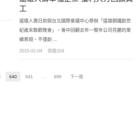
工
遠雄人壽日前假台北國際會議中心舉辦「遠雄鋼鐵創世
紀歲末聯歡晚會」，會中回顧去年一整年公司亮麗的業
績表現，不僅創 ...
Author
2015-02-04
保險104
9
640
641
...
699
下一頁
age
Page
Page
Page