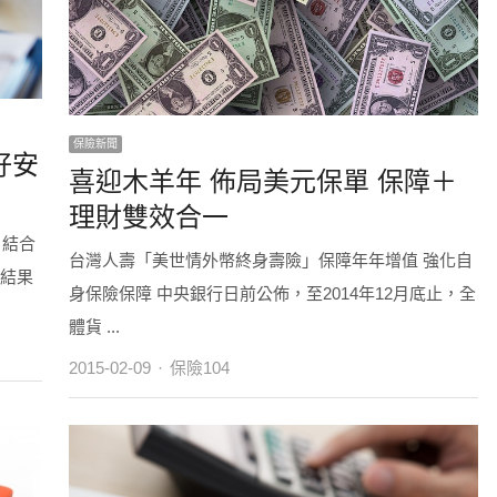
保險新聞
好安
喜迎木羊年 佈局美元保單 保障＋
理財雙效合一
 結合
台灣人壽「美世情外幣終身壽險」保障年年增值 強化自
查結果
身保險保障 中央銀行日前公佈，至2014年12月底止，全
體貨 ...
Author
2015-02-09
保險104