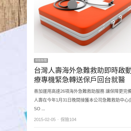
保險新聞
台灣人壽海外急難救助即時啟動
療專機緊急轉送保戶回台就醫
善加運用高達26項海外急難救助服務 讓保障更完備
人壽在今年1月31日晚間接獲本公司急難救助中心(
SO ...
Author
2015-02-05
保險104