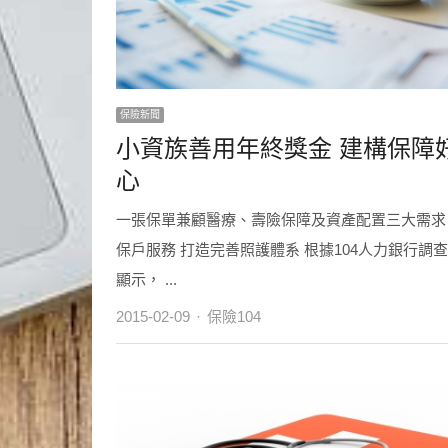
保險新聞
小資族善用年終獎金 建構保障
心
一張保單兼顧醫療、壽險保障及資產配置三大需求
保戶服務 打造完善照護體系 根據104人力銀行調
顯示， ...
Author
2015-02-09
保險104