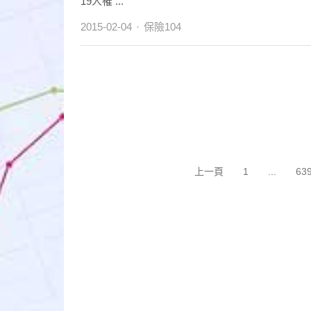
19人罹 ...
Author
2015-02-04
保險104
文
上一頁
1
...
63
Page
P
章
分
頁