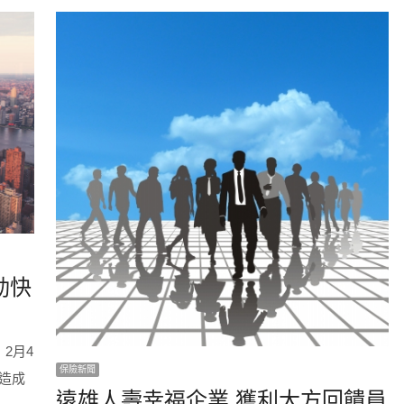
動快
2月4
保險新聞
造成
遠雄人壽幸福企業 獲利大方回饋員