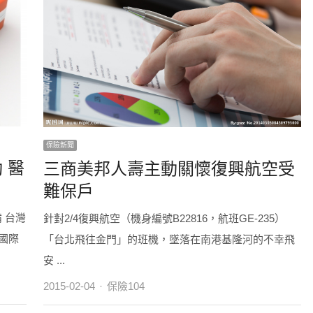
保險新聞
 醫
三商美邦人壽主動關懷復興航空受
難保戶
 台灣
針對2/4復興航空（機身編號B22816，航班GE-235）
國際
「台北飛往金門」的班機，墜落在南港基隆河的不幸飛
安 ...
Author
2015-02-04
保險104