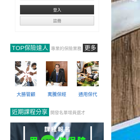
TOP保險達人
更多
專業的保險業務
大勝管顧
寓騰保經
通用保代
近期課程分享
開發名單增員選才