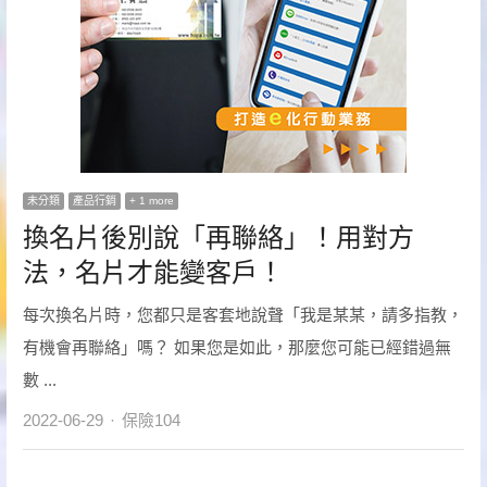
未分類
產品行銷
+ 1 more
換名片後別說「再聯絡」！用對方
法，名片才能變客戶！
每次換名片時，您都只是客套地說聲「我是某某，請多指教，
有機會再聯絡」嗎？ 如果您是如此，那麼您可能已經錯過無
數 ...
Author
2022-06-29
保險104