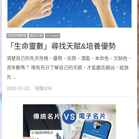
增員組織輔導
產品行銷
+ 1 more
「生命靈數」尋找天賦&培養優勢
清楚自己的先天性格、優勢、劣勢、潛能、本命色、欠缺色、
流年數嗎？ 唯有充分了解自己的天賦，才能趨吉避凶，綻放
光 ...
Author
2022-07-21
保險104