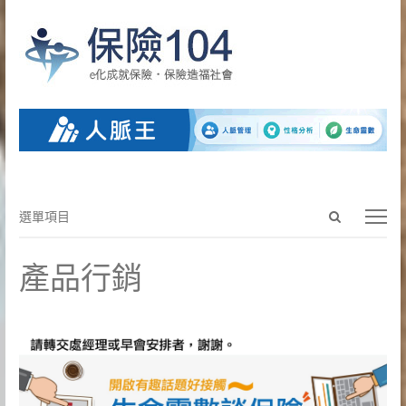
Open
選
選單項目
search
單
panel
項
產品行銷
目