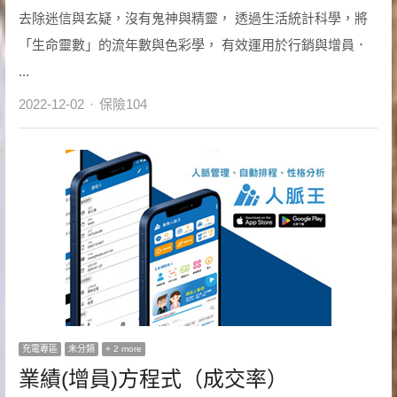
去除迷信與玄疑，沒有鬼神與精靈， 透過生活統計科學，將
「生命靈數」的流年數與色彩學， 有效運用於行銷與增員．
...
Author
2022-12-02
保險104
充電專區
未分類
+ 2 more
業績(增員)方程式（成交率）