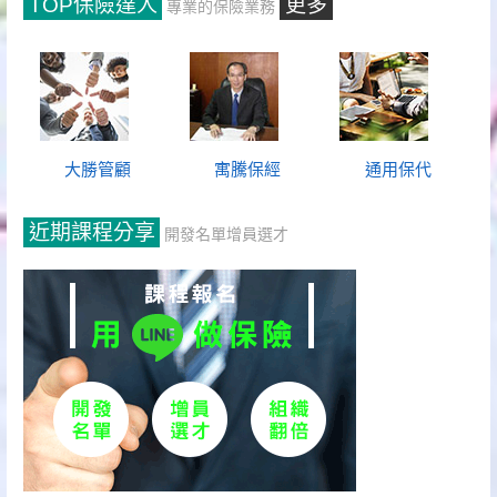
TOP保險達人
更多
專業的保險業務
大勝管顧
寓騰保經
通用保代
近期課程分享
開發名單增員選才