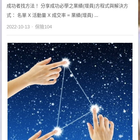
成功者找方法！ 分享成功必學之業績(增員)方程式與解決方
式： 名單 X 活動量 X 成交率 = 業績(增員) ...
Author
2022-10-13
保險104