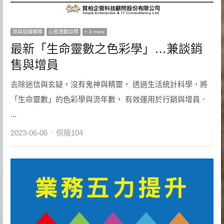
增員組織輔導
心態激勵目標
+ 3 more
最新「生命靈數之色彩學」…兼談銷
售與增員
去除迷信與玄疑，沒有鬼神與精靈， 透過生活統計科學，將
「生命靈數」的色彩學與流年數， 有效運用於行銷與增員．
...
Author
2023-06-06
保險104