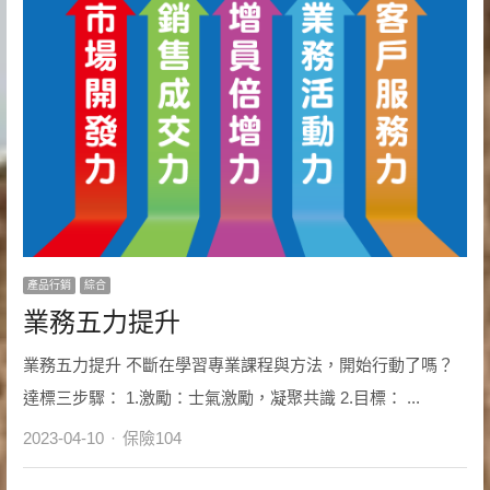
產品行銷
綜合
業務五力提升
業務五力提升 不斷在學習專業課程與方法，開始行動了嗎？
達標三步驟： 1.激勵：士氣激勵，凝聚共識 2.目標： ...
Author
2023-04-10
保險104