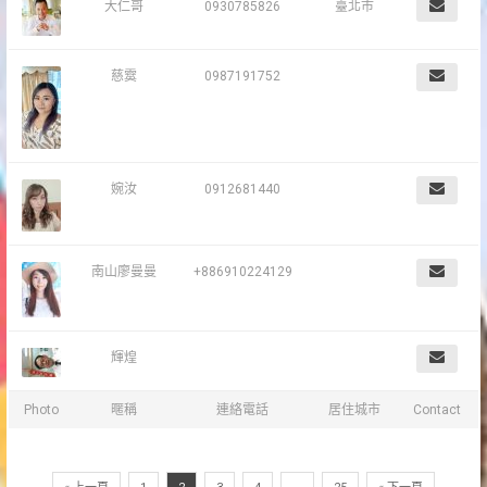
大仁哥
0930785826
臺北市
慈霙
0987191752
婉汝
0912681440
南山廖曼曼
+886910224129
輝煌
Photo
暱稱
連絡電話
居住城市
Contact