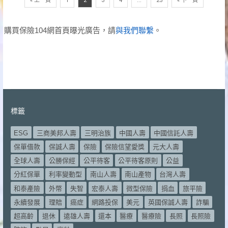
« 上一頁
1
2
3
4
...
25
« 下一頁
購買保險104網首頁曝光廣告，請
與我們聯繫
。
標籤
ESG
三商美邦人壽
三明治族
中國人壽
中國信託人壽
保單借款
保誠人壽
保險
保險信望愛獎
元大人壽
全球人壽
公勝保經
公平待客
公平待客原則
公益
分紅保單
利率變動型
南山人壽
南山產物
台灣人壽
和泰產險
外幣
失智
宏泰人壽
微型保險
捐血
旅平險
永續發展
理賠
癌症
網路投保
美元
英國保誠人壽
詐騙
超高齡
退休
遠雄人壽
還本
醫療
醫療險
長照
長照險