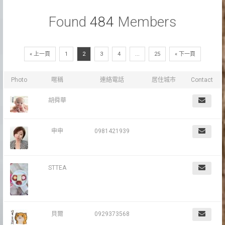
Found
484
Members
« 上一頁
1
2
3
4
...
25
« 下一頁
Photo
暱稱
連絡電話
居住城市
Contact
胡舜華
申申
0981421939
STTEA
貝爾
0929373568