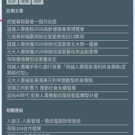
防詐
颱風
高齡
近期文章
把握暑假最後一個月出遊
遠雄人壽進駐2026高齡健康產業博覽會
三商美邦稱霸保險信望愛獎抱回13獎項
遠雄人壽榮獲2026保險信望愛獎五大獎一優選
元大人壽榮獲2026保險信望愛最佳商品創意獎
保險價值轉型成果獲肯定
保誠人壽攜手彰化銀行首賣「保誠人壽翔安滿利終身壽險(定
期給付型)」
元大人壽福氣美滿美元利率變動型終身壽險
發揮正向影響力 推動社會永續發展
迎向AI時代 宏泰人壽推動四階段智能轉型計畫
相關連結
人脈王-人脈管理、簡訊電郵排程發送
保險104合作提案