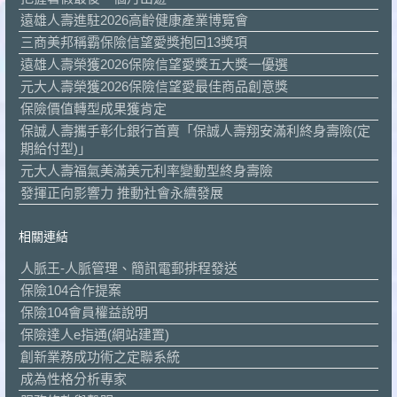
遠雄人壽進駐2026高齡健康產業博覽會
三商美邦稱霸保險信望愛獎抱回13獎項
遠雄人壽榮獲2026保險信望愛獎五大獎一優選
元大人壽榮獲2026保險信望愛最佳商品創意獎
保險價值轉型成果獲肯定
保誠人壽攜手彰化銀行首賣「保誠人壽翔安滿利終身壽險(定
期給付型)」
元大人壽福氣美滿美元利率變動型終身壽險
發揮正向影響力 推動社會永續發展
相關連結
人脈王-人脈管理、簡訊電郵排程發送
保險104合作提案
保險104會員權益說明
保險達人e指通(網站建置)
創新業務成功術之定聯系統
成為性格分析專家