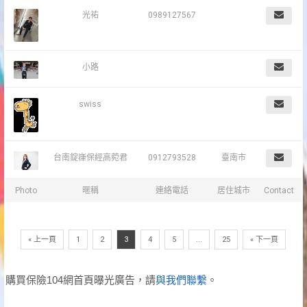
光祐
0989127567
小路
swiss
台南錠嵂保經高菀君
0912793528
臺南市
Photo
暱稱
連絡電話
居住城市
Contact
« 上一頁
1
2
3
4
5
...
25
« 下一頁
購買保險104網首頁曝光廣告，請
與我們聯繫
。