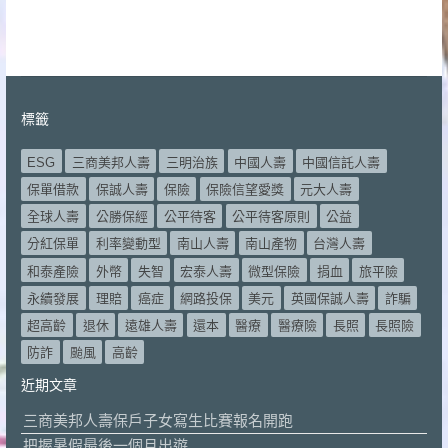
標籤
ESG
三商美邦人壽
三明治族
中國人壽
中國信託人壽
保單借款
保誠人壽
保險
保險信望愛獎
元大人壽
全球人壽
公勝保經
公平待客
公平待客原則
公益
分紅保單
利率變動型
南山人壽
南山產物
台灣人壽
和泰產險
外幣
失智
宏泰人壽
微型保險
捐血
旅平險
永續發展
理賠
癌症
網路投保
美元
英國保誠人壽
詐騙
超高齡
退休
遠雄人壽
還本
醫療
醫療險
長照
長照險
防詐
颱風
高齡
近期文章
三商美邦人壽保戶子女寫生比賽報名開跑
把握暑假最後一個月出遊