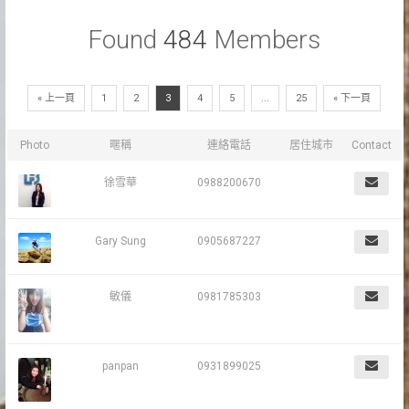
Found
484
Members
« 上一頁
1
2
3
4
5
...
25
« 下一頁
Photo
暱稱
連絡電話
居住城市
Contact
徐雪華
0988200670
Gary Sung
0905687227
敏儀
0981785303
panpan
0931899025