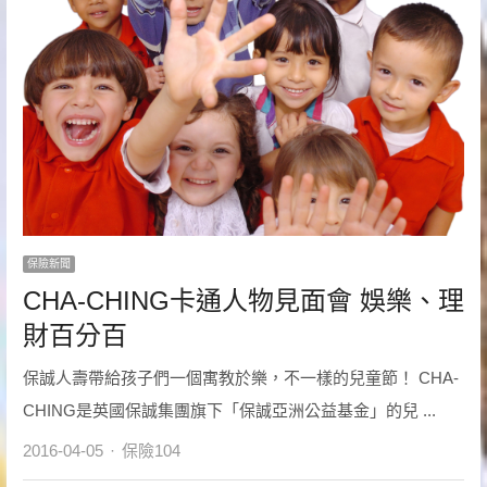
保險新聞
CHA-CHING卡通人物見面會 娛樂、理
財百分百
保誠人壽帶給孩子們一個寓教於樂，不一樣的兒童節！ CHA-
CHING是英國保誠集團旗下「保誠亞洲公益基金」的兒 ...
Author
2016-04-05
保險104