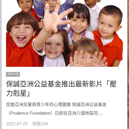
保險新聞
保誠亞洲公益基金推出最新影片「壓
力剋星」
促進亞洲兒童與青少年的心理健康 保誠亞洲公益基金
（Prudence Foundation）日前在亞洲八個地區同 ...
Author
2022-07-29
保險104