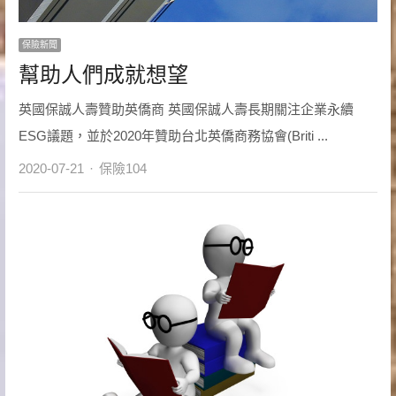
保險新聞
幫助人們成就想望
英國保誠人壽贊助英僑商 英國保誠人壽長期關注企業永續
ESG議題，並於2020年贊助台北英僑商務協會(Briti ...
Author
2020-07-21
保險104