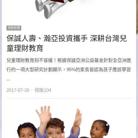
保險新聞
保誠人壽、瀚亞投資攜手 深耕台灣兒
童理財教育
兒童理財教育刻不容緩！根據保誠亞洲公益基金針對全亞洲進
行的一項大型研究計劃顯示，95%的家長皆認為孩子應該學習
...
Author
2017-07-26
保險104