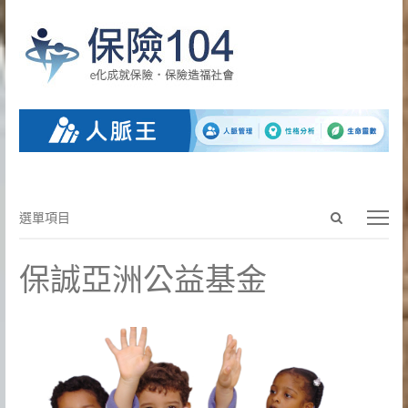
Open
選
選單項目
search
單
panel
項
保誠亞洲公益基金
目