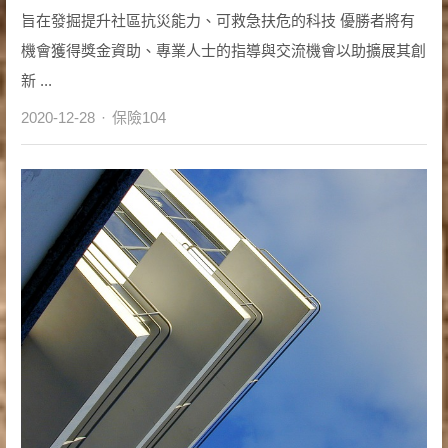
旨在發掘提升社區抗災能力、可救急扶危的科技 優勝者將有
機會獲得獎金資助、專業人士的指導與交流機會以助擴展其創
新 ...
Author
2020-12-28
保險104