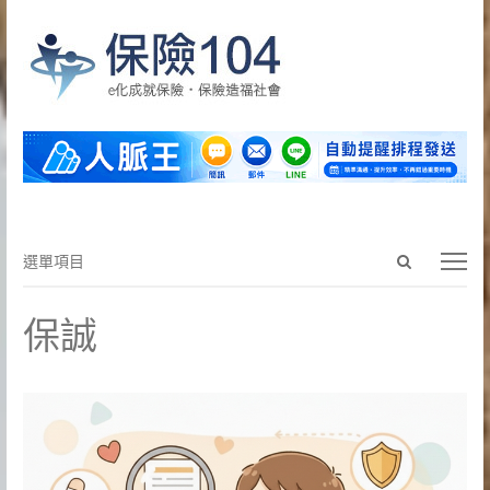
Open
選
選單項目
search
單
panel
項
保誠
目