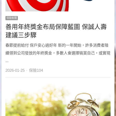
保險新聞
善用年終獎金布局保障藍圖 保誠人壽
建議三步驟
春節提前給付 保戶安心過好年 新的一年開始，許多消費者陸
續領到公司發放的年終獎金，多數人會選擇犒賞自己，或實現
...
Author
2026-01-25
保險104