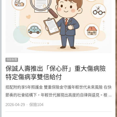
保險新聞
保誠人壽推出「保心肝」重大傷病險
特定傷病享雙倍給付
搭配附約享5年照護金 雙重保險金守護年輕世代未來風險 在快
節奏的社會結構下，年輕世代展現出高度的自律與遠見。根 ...
Author
2026-04-29
保險104