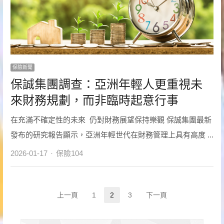
保險新聞
保誠集團調查：亞洲年輕人更重視未
來財務規劃，而非臨時起意行事
在充滿不確定性的未來 仍對財務展望保持樂觀 保誠集團最新
發布的研究報告顯示，亞洲年輕世代在財務管理上具有高度 ...
Author
2026-01-17
保險104
文
上一頁
1
2
3
下一頁
Page
Page
Page
章