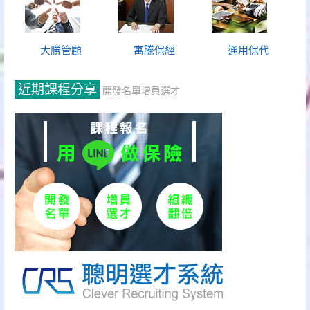
大勝管顧
寓騰保經
通用保代
近期課程分享
開發名單增員選才