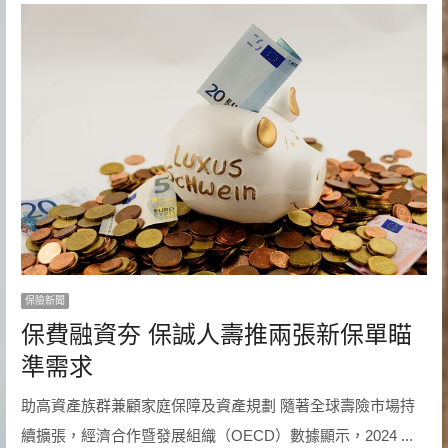
保險新聞
保費融資夯 保誠人壽推兩張新保單瞄
準需求
助高資產族群兼顧家庭保障及資產規劃 隨著全球壽險市場持
續擴張，經濟合作暨發展組織（OECD）數據顯示，2024 ...