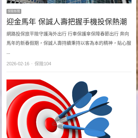
保險新聞
迎金馬年 保誠人壽把握手機投保熱潮
網路投保旅平險守護海外出行 行車保護傘保障春節出行 奔向
馬年的新春假期，保誠人壽持續秉持以客為本的精神，貼心服
...
Author
2026-02-16
保險104