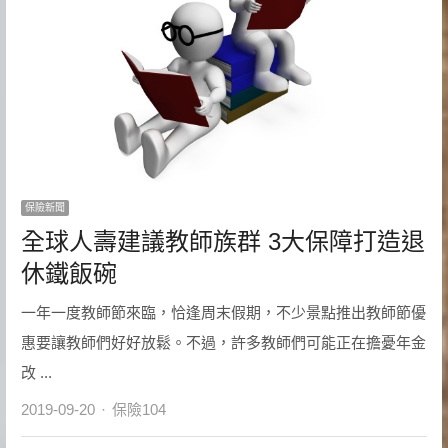
保險新聞
全球人壽建議教師族群 3大保障打造退
休鐵飯碗
一年一度教師節來臨，恰逢周末假期，不少景點推出教師節優
惠要讓教師們好好放鬆。不過，許多教師們可能正在擔憂年金
改 ...
Author
2019-09-20
保險104