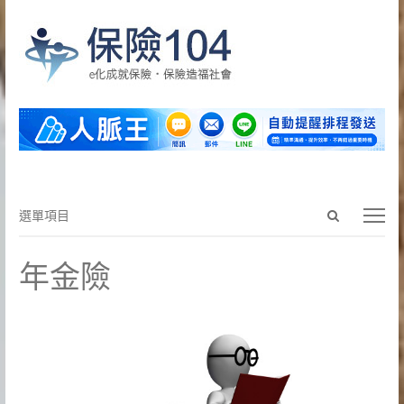
Open
選
選單項目
search
單
panel
項
年金險
目