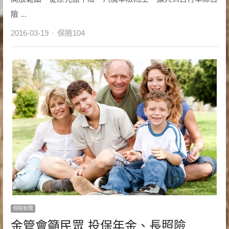
險 ...
Author
2016-03-19
保險104
保險新聞
金管會籲民眾 投保年金、長照險