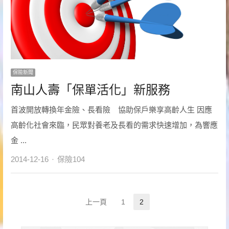
保險新聞
南山人壽「保單活化」新服務
首波開放轉換年金險、長看險 協助保戶樂享高齡人生 因應
高齡化社會來臨，民眾對養老及長看的需求快速增加，為響應
金 ...
Author
2014-12-16
保險104
文
上一頁
1
2
Page
Page
章