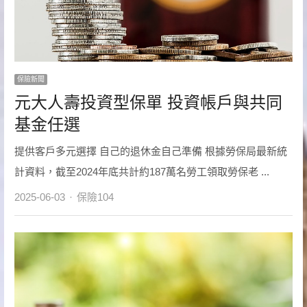
保險新聞
元大人壽投資型保單 投資帳戶與共同
基金任選
提供客戶多元選擇 自己的退休金自己準備 根據勞保局最新統
計資料，截至2024年底共計約187萬名勞工領取勞保老 ...
Author
2025-06-03
保險104