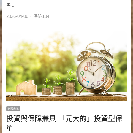
需 ...
Author
2026-04-06
保險104
保險新聞
投資與保障兼具 「元大的」投資型保
單