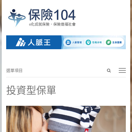
Open
選
選單項目
search
單
panel
項
投資型保單
目