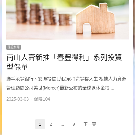
保險新聞
南山人壽新推「春豐得利」系列投資
型保單
聯手永豐銀行、安聯投信 助民眾打造豐裕人生 根據人力資源
管理顧問公司美世(Mercer)最新公布的全球退休金指 ...
Author
2025-03-03
保險104
文
1
2
...
9
下一頁
Page
Page
Page