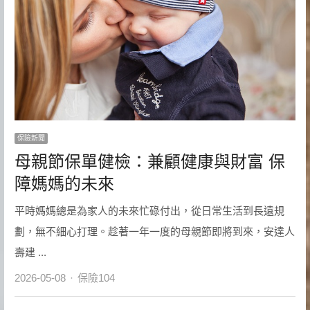
保險新聞
母親節保單健檢：兼顧健康與財富 保
障媽媽的未來
平時媽媽總是為家人的未來忙碌付出，從日常生活到長遠規
劃，無不細心打理。趁著一年一度的母親節即將到來，安達人
壽建 ...
Author
2026-05-08
保險104