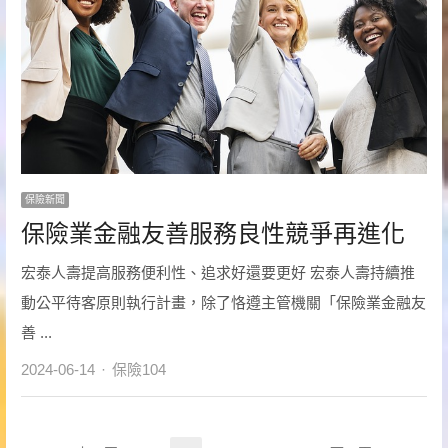
保險新聞
保險業金融友善服務良性競爭再進化
宏泰人壽提高服務便利性、追求好還要更好 宏泰人壽持續推
動公平待客原則執行計畫，除了恪遵主管機關「保險業金融友
善 ...
Author
2024-06-14
保險104