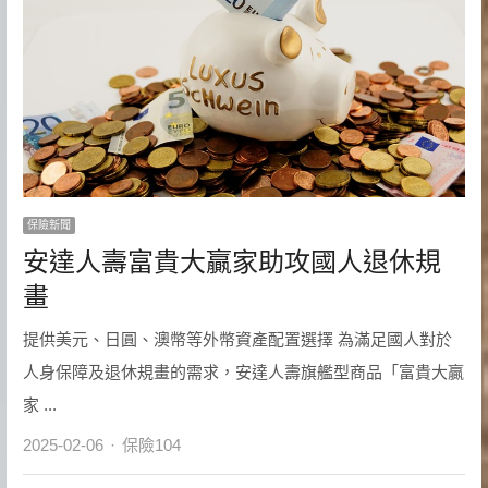
保險新聞
安達人壽富貴大贏家助攻國人退休規
畫
提供美元、日圓、澳幣等外幣資產配置選擇 為滿足國人對於
人身保障及退休規畫的需求，安達人壽旗艦型商品「富貴大贏
家 ...
Author
2025-02-06
保險104