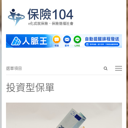
Open
選
選單項目
search
單
panel
項
投資型保單
目