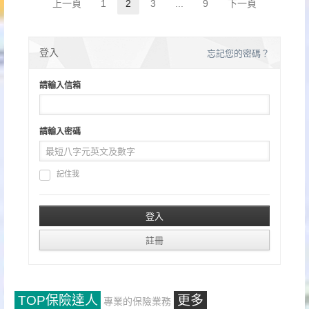
文
上一頁
1
2
3
...
9
下一頁
Page
Page
Page
Page
章
分
登入
忘記您的密碼？
頁
請輸入信箱
請輸入密碼
記住我
TOP保險達人
更多
專業的保險業務