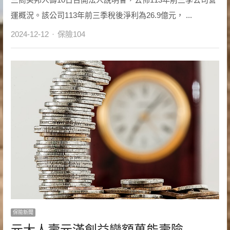
運概況。該公司113年前三季稅後淨利為26.9億元， ...
Author
2024-12-12
保險104
保險新聞
元大人壽元滿創益變額萬能壽險