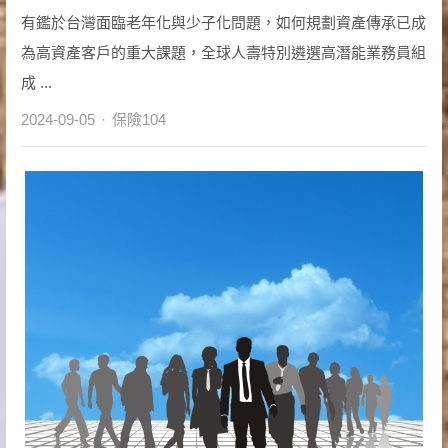
有鑑於台灣面臨老年化與少子化問題，如何規劃資產傳承已成
為高資產客戶的重大課題，全球人壽特別遴選高潛能業務員組
成 ...
Author
2024-09-05
保險104