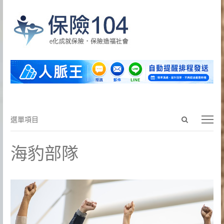
Open
選
選單項目
search
單
panel
項
海豹部隊
目