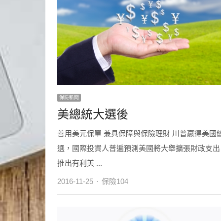
保險新聞
美總統大選後
善用美元保單 兼具保障與保險理財 川普贏得美國
選，國際投資人普遍預測美國將大舉擴張財政支出
推出有利美 ...
Author
2016-11-25
保險104