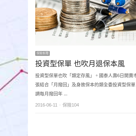
保險新聞
投資型保單 也吹月退保本風
投資型保單也吹「類定存風」。國泰人壽6日開賣
張結合「月撥回」及身故保本的類全委投資型保單
調每月撥回年 ...
Author
2016-06-11
保險104