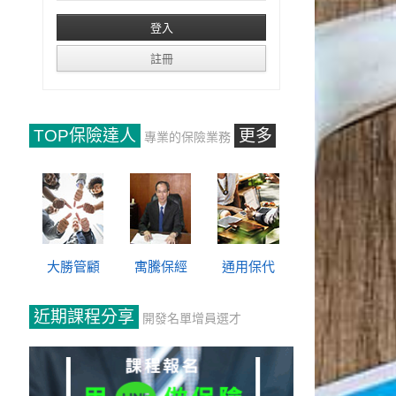
TOP保險達人
更多
專業的保險業務
大勝管顧
寓騰保經
通用保代
近期課程分享
開發名單增員選才