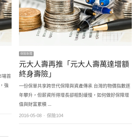
保險新聞
元大人壽再推「元大人壽萬達增額
終身壽險」
市場首
，強
一份保單共享跨世代保障與資產傳承 台灣的物價指數逐
年攀升，但薪資所得增長卻相對緩慢，如何做好保障增
值與財富累積 ...
Author
2016-05-08
保險104