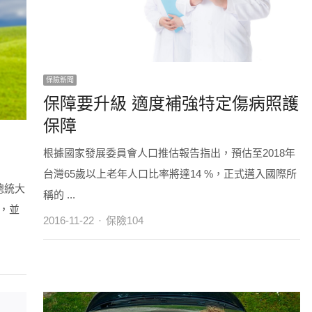
保險新聞
保障要升級 適度補強特定傷病照護
保障
根據國家發展委員會人口推估報告指出，預估至2018年
台灣65歲以上老年人口比率將達14 %，正式邁入國際所
總統大
稱的 ...
，並
Author
2016-11-22
保險104