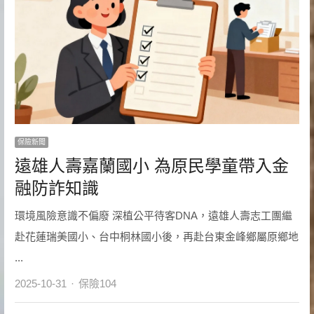
保險新聞
遠雄人壽嘉蘭國小 為原民學童帶入金
融防詐知識
環境風險意識不偏廢 深植公平待客DNA，遠雄人壽志工團繼
赴花蓮瑞美國小、台中桐林國小後，再赴台東金峰鄉屬原鄉地
...
Author
2025-10-31
保險104