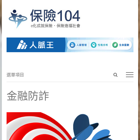
Open
選
選單項目
search
單
panel
項
金融防詐
目