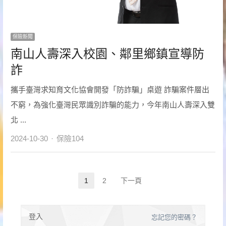
保險新聞
南山人壽深入校園、鄰里鄉鎮宣導防
詐
攜手臺灣求知育文化協會開發「防詐騙」桌遊 詐騙案件層出
不窮，為強化臺灣民眾識別詐騙的能力，今年南山人壽深入雙
北 ...
Author
2024-10-30
保險104
文
1
2
下一頁
Page
Page
章
分
登入
忘記您的密碼？