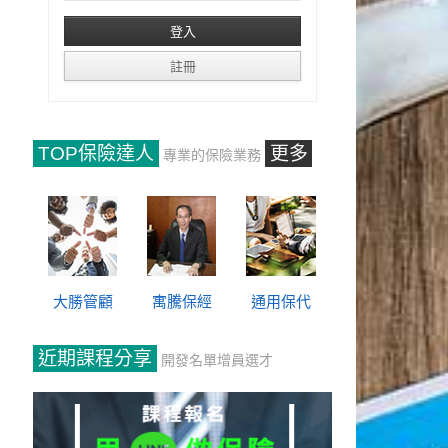
TOP保險達人
更多
專業的保險業務
大勝管顧
寓騰保經
通用保代
近期課程分享
開發名單增員選才