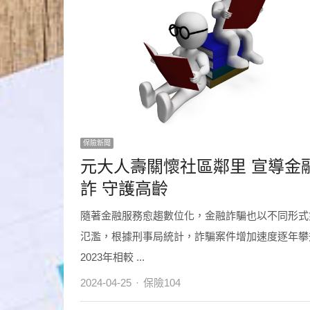
保險新聞
元大人壽關懷社區鄰里 宣導金
詐 守護高齡
隨著金融服務愈趨數位化，金融詐騙也以不同形式
氾濫，根據刑事局統計，詐騙案件增加速度逐年攀
2023年相較 ...
Author
2024-04-25
保險104