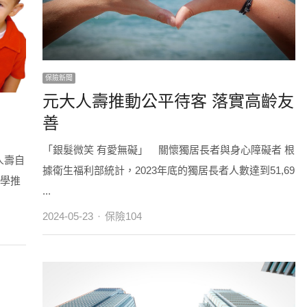
保險新聞
元大人壽推動公平待客 落實高齡友
善
」
「銀髮微笑 有愛無礙」 關懷獨居長者與身心障礙者 根
人壽自
據衛生福利部統計，2023年底的獨居長者人數達到51,69
小學推
...
Author
2024-05-23
保險104