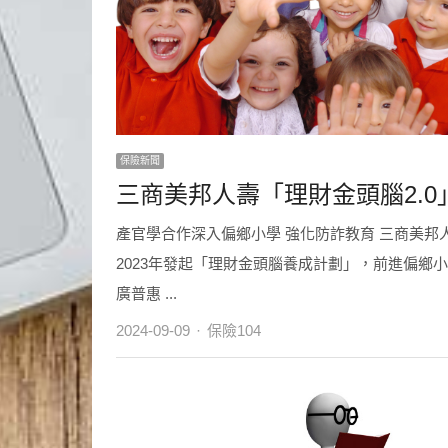
保險新聞
三商美邦人壽「理財金頭腦2.0
產官學合作深入偏鄉小學 強化防詐教育 三商美邦
2023年發起「理財金頭腦養成計劃」，前進偏鄉
廣普惠 ...
Author
2024-09-09
保險104