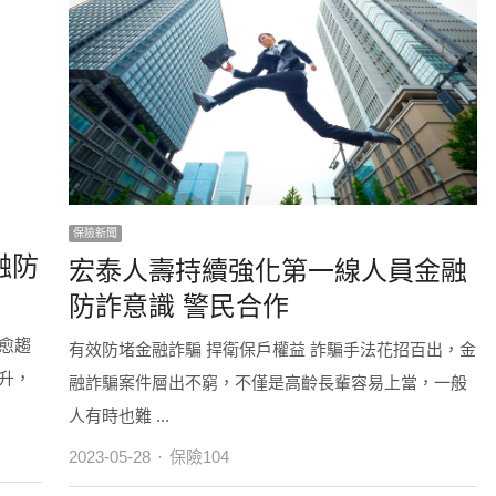
保險新聞
融防
宏泰人壽持續強化第一線人員金融
防詐意識 警民合作
愈趨
有效防堵金融詐騙 捍衛保戶權益 詐騙手法花招百出，金
升，
融詐騙案件層出不窮，不僅是高齡長輩容易上當，一般
人有時也難 ...
Author
2023-05-28
保險104