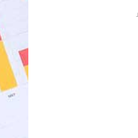
文
章
分
頁