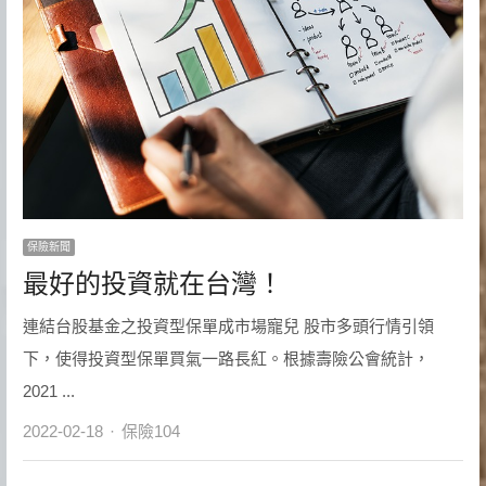
保險新聞
最好的投資就在台灣！
連結台股基金之投資型保單成市場寵兒 股市多頭行情引領
下，使得投資型保單買氣一路長紅。根據壽險公會統計，
2021 ...
Author
2022-02-18
保險104