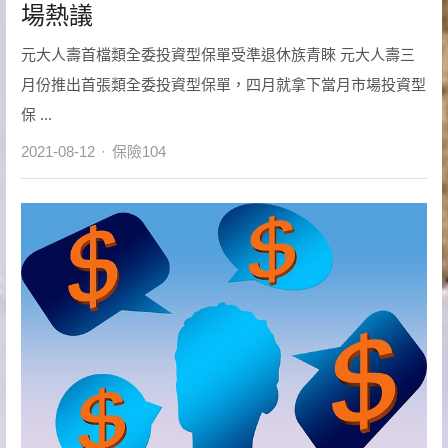
場熱議
元大人壽首檔類全委投資型保單受準退休族青睞 元大人壽三
月份推出首張類全委投資型保單，四月就拿下當月市場投資型
保 ...
Author
2021-08-12
保險104