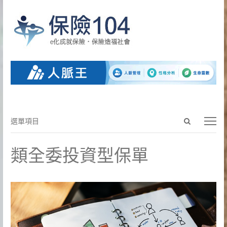
Open
選
選單項目
search
單
panel
項
類全委投資型保單
目