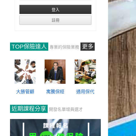
TOP保險達人
更多
專業的保險業務
大勝管顧
寓騰保經
通用保代
近期課程分享
開發名單增員選才