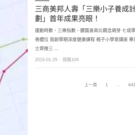
三商美邦人壽「三樂小子養成
劃」首年成果亮眼！
運動時數、三樂指數、腰圍身高比觀念萌芽 七成
善體位 首創學期深度健康課程 親子小學堂講座 專
士齊推三 ...
Author
2015-01-29
保險104
文
上一頁
1
...
64
Page
P
章
分
頁