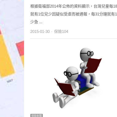
根據衛福部2014年公佈的資料顯示，台灣兒童每1
就有1位兒少因疑似受虐而被通報，每31分鐘就有
少急 ...
Author
2015-01-30
保險104
保險新聞