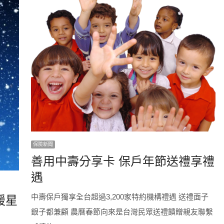
保險新聞
善用中壽分享卡 保戶年節送禮享禮
遇
中壽保戶獨享全台超過3,200家特約機構禮遇 送禮面子
暖星
銀子都兼顧 農曆春節向來是台灣民眾送禮饋贈親友聯繫