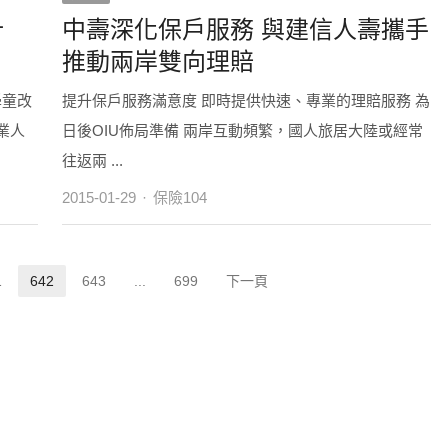
計
中壽深化保戶服務 與建信人壽攜手
推動兩岸雙向理賠
學童改
提升保戶服務滿意度 即時提供快速、專業的理賠服務 為
業人
日後OIU佈局準備 兩岸互動頻繁，國人旅居大陸或經常
往返兩 ...
Author
2015-01-29
保險104
1
642
643
...
699
下一頁
age
Page
Page
Page