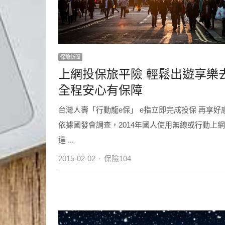
保險新聞
上網投保旅平險 輕鬆出遊享樂
全程安心有保障
台灣人壽「行動龍e保」 e指立即完成投保 再享好
依據國發會調查，2014年國人使用無線或行動上
達 ...
Author
2015-02-02
保險104