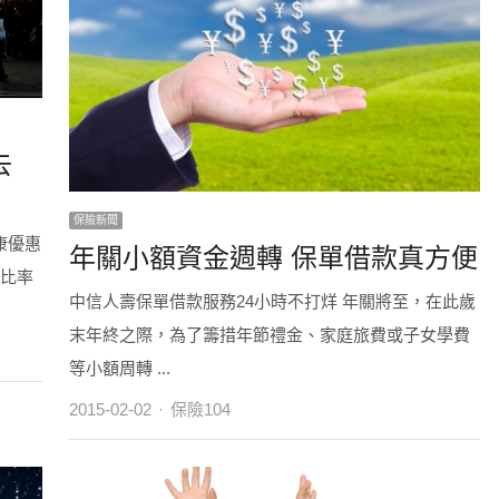
去
保險新聞
康優惠
年關小額資金週轉 保單借款真方便
網比率
中信人壽保單借款服務24小時不打烊 年關將至，在此歲
末年終之際，為了籌措年節禮金、家庭旅費或子女學費
等小額周轉 ...
Author
2015-02-02
保險104