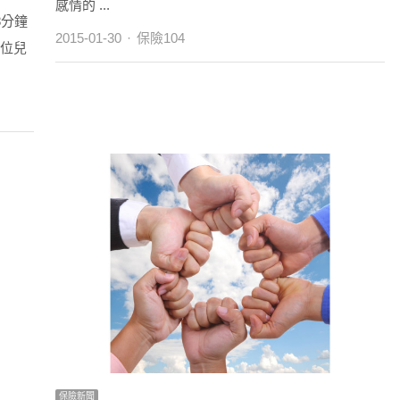
感情的 ...
8分鐘
Author
2015-01-30
保險104
1位兒
保險新聞