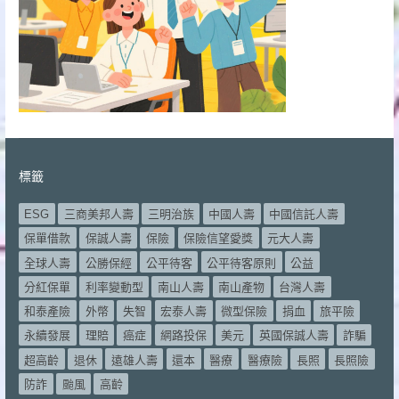
標籤
ESG
三商美邦人壽
三明治族
中國人壽
中國信託人壽
保單借款
保誠人壽
保險
保險信望愛獎
元大人壽
全球人壽
公勝保經
公平待客
公平待客原則
公益
分紅保單
利率變動型
南山人壽
南山產物
台灣人壽
和泰產險
外幣
失智
宏泰人壽
微型保險
捐血
旅平險
永續發展
理賠
癌症
網路投保
美元
英國保誠人壽
詐騙
超高齡
退休
遠雄人壽
還本
醫療
醫療險
長照
長照險
防詐
颱風
高齡