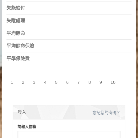
失能給付
失蹤處理
平均餘命
平均餘命保險
平準保險費
1
2
3
4
5
6
7
8
9
10
登入
忘記您的密碼？
請輸入信箱