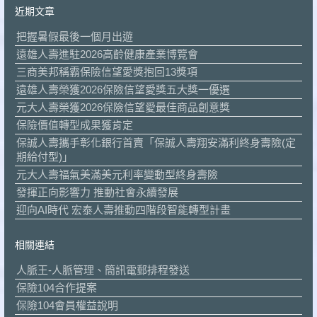
近期文章
把握暑假最後一個月出遊
遠雄人壽進駐2026高齡健康產業博覽會
三商美邦稱霸保險信望愛獎抱回13獎項
遠雄人壽榮獲2026保險信望愛獎五大獎一優選
元大人壽榮獲2026保險信望愛最佳商品創意獎
保險價值轉型成果獲肯定
保誠人壽攜手彰化銀行首賣「保誠人壽翔安滿利終身壽險(定
期給付型)」
元大人壽福氣美滿美元利率變動型終身壽險
發揮正向影響力 推動社會永續發展
迎向AI時代 宏泰人壽推動四階段智能轉型計畫
相關連結
人脈王-人脈管理、簡訊電郵排程發送
保險104合作提案
保險104會員權益說明